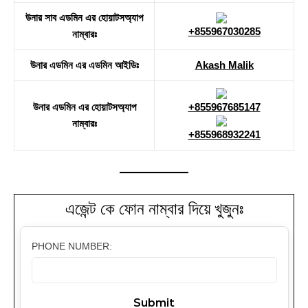
উনার সাব এডমিন এর হোয়াটসঅ্যাপ
+855967030285
নাম্বারঃ
উনার এডমিন এর এডমিন আইডিঃ
Akash Malik
উনার এডমিন এর হোয়াটসঅ্যাপ
+855967685147
নাম্বারঃ
+855968932241
এজেন্ট কে ফোন নাম্বার দিয়ে খুজুনঃ
PHONE NUMBER: