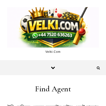
Skip to content
Velki.Com
Find Agent