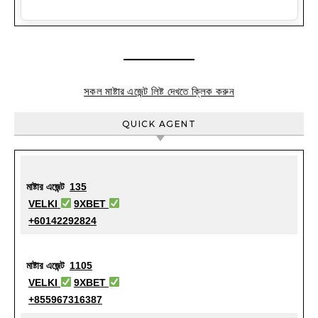
সকল মাষ্টার এজেন্ট লিষ্ট দেখতে ক্লিক করুন
QUICK AGENT
মাষ্টার এজেন্ট
135
VELKI
9XBET
+60142292824
মাষ্টার এজেন্ট
1105
VELKI
9XBET
+855967316387