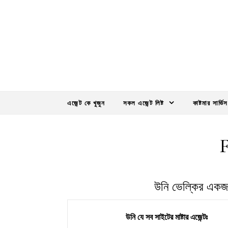
Skip to content
এজেন্ট কে খুজুন
সকল এজেন্ট লিষ্ট
কাষ্টমার সার্ভিস
উনি ভেল্কির একজন 
উনি যে সব সাইটের মাষ্টার এজেন্টঃ