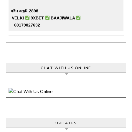
মাষ্টার এজেন্ট
2898
VELKI
9XBET
BAAJIWALA
+60179027632
CHAT WITH US ONLINE
UPDATES