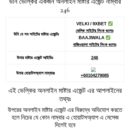
উনি ভেল্কির একজন অনলাইন মাষ্টার এজেন্ট নাম্বার
246
VELKI / 9XBET
ভেল্কি সাইটের লিংক গুলোঃ
উনি যে সব সাইটের মাষ্টার এজেন্টঃ
BAAJIWALA
বাজিওয়ালা সাইটের লিংক গুলোঃ
উনার মাষ্টার এজেন্ট আইডিঃ
246
উনার হোয়াটসঅ্যাপ নাম্বারঃ
+60104279085
এই ভেল্কির অনলাইন মাষ্টার এজেন্ট এর আপলাইনের
তথ্যঃ
উপরের অনলাইন মাষ্টার এজেন্ট এর বিরুদ্ধে অভিযোগ করতে
হলে নিচের যে কোন নাম্বার এ হোয়াটসঅ্যাপ এ মেসেজ
দিলেই হবে