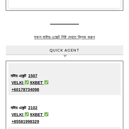
সকল মাষ্টার এজেন্ট লিষ্ট দেখতে ক্লিক করুন
QUICK AGENT
মাষ্টার এজেন্ট
1507
VELKI
9XBET
+60178734098
মাষ্টার এজেন্ট
2102
VELKI
9XBET
+85581998329