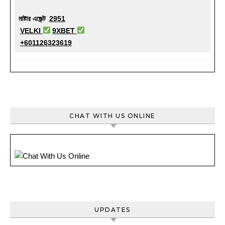
মাষ্টার এজেন্ট
2951
VELKI
9XBET
+601126323619
CHAT WITH US ONLINE
UPDATES