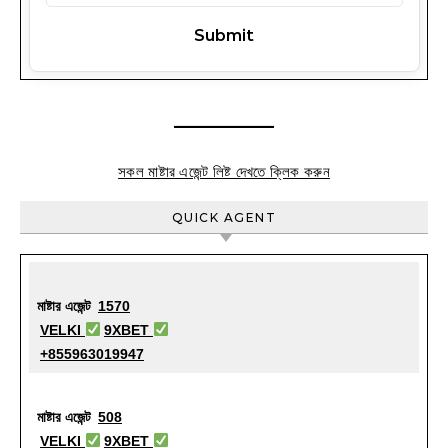
সকল মাষ্টার এজেন্ট লিষ্ট দেখতে ক্লিক করুন
QUICK AGENT
মাষ্টার এজেন্ট
1570
VELKI
9XBET
+855963019947
মাষ্টার এজেন্ট
508
VELKI
9XBET