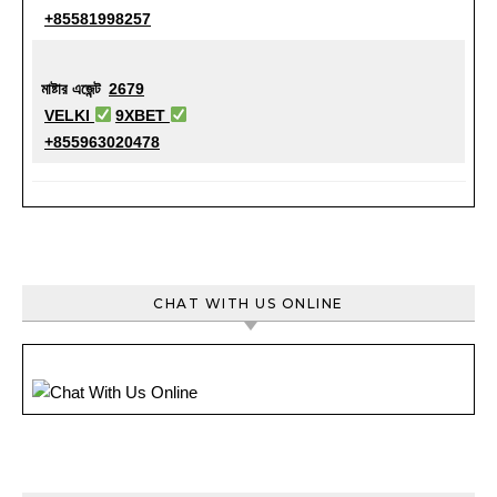
+85581998257
মাষ্টার এজেন্ট
2679
VELKI
9XBET
+855963020478
CHAT WITH US ONLINE