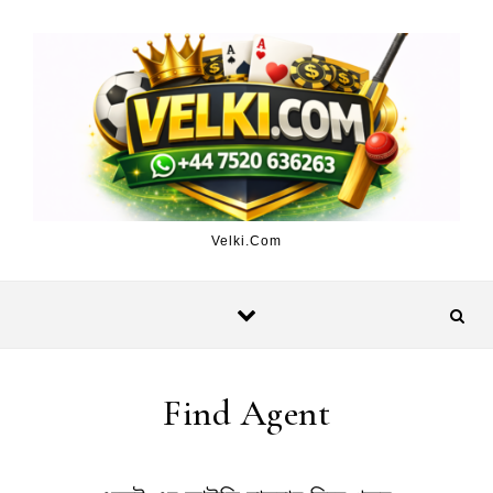
Skip to content
Velki.Com
Find Agent