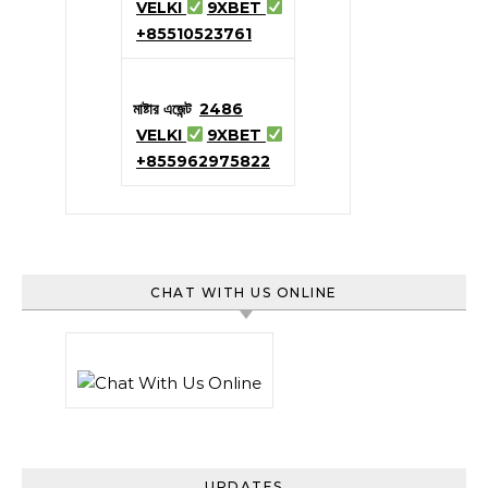
VELKI
9XBET
+85510523761
মাষ্টার এজেন্ট
2486
VELKI
9XBET
+855962975822
CHAT WITH US ONLINE
UPDATES