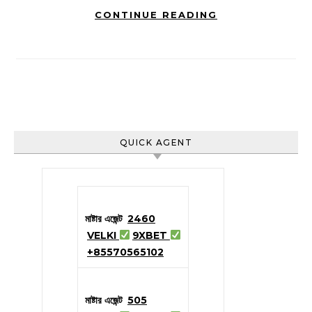
CONTINUE READING
QUICK AGENT
মাষ্টার এজেন্ট
2460
VELKI
9XBET
+85570565102
মাষ্টার এজেন্ট
505